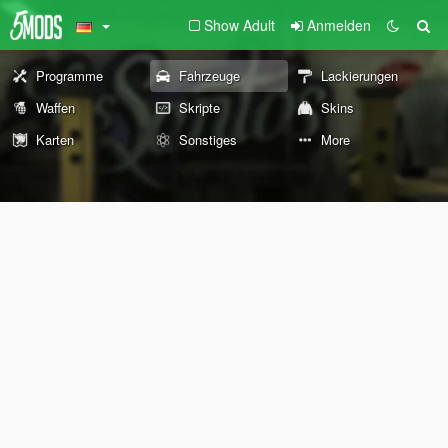
Show Adult
Anmelden
Programme
Fahrzeuge
Lackierungen
Waffen
Skripte
Skins
Karten
Sonstiges
More