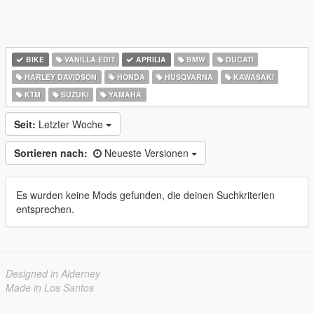
BIKE
VANILLA EDIT
APRILIA
BMW
DUCATI
HARLEY DAVIDSON
HONDA
HUSQVARNA
KAWASAKI
KTM
SUZUKI
YAMAHA
Seit:
Letzter Woche
Sortieren nach:
Neueste Versionen
Es wurden keine Mods gefunden, die deinen Suchkriterien
entsprechen.
Designed in Alderney
Made in Los Santos