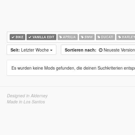
BIKE
VANILLA EDIT
APRILIA
BMW
DUCATI
HARLEY
Seit:
Letzter Woche
Sortieren nach:
Neueste Versio
Es wurden keine Mods gefunden, die deinen Suchkriterien entsp
Designed in Alderney
Made in Los Santos