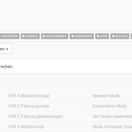
 DAVIDSON
HONDA
HUSQVARNA
KAWASAKI
KTM
SUZUKI
nen
rechen.
GTA 5 Modwerkzeuge
Neueste Mods
GTA 5 Fahrzeugmods
Empfohlene Mods
GTA 5 Fahrzeuglackierungen
Am besten bewertet
GTA 5 Waffenmods
Mods mit bester Do