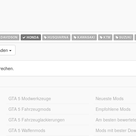
 DAVIDSON
HONDA
HUSQVARNA
KAWASAKI
KTM
SUZUKI
laden
rechen.
GTA 5 Modwerkzeuge
Neueste Mods
GTA 5 Fahrzeugmods
Empfohlene Mods
GTA 5 Fahrzeuglackierungen
Am besten bewertet
GTA 5 Waffenmods
Mods mit bester Do