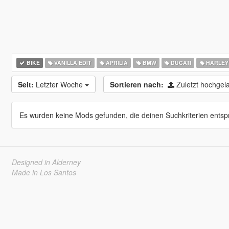
BIKE
VANILLA EDIT
APRILIA
BMW
DUCATI
HARLEY
Seit:
Letzter Woche
Sortieren nach:
Zuletzt hochge
Es wurden keine Mods gefunden, die deinen Suchkriterien entsp
Designed in Alderney
Made in Los Santos