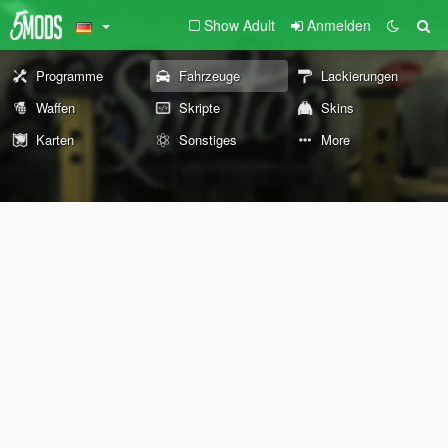
Show Adult
Anmelden
Programme
Fahrzeuge
Lackierungen
Waffen
Skripte
Skins
Karten
Sonstiges
More