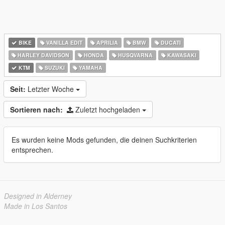
BIKE
VANILLA EDIT
APRILIA
BMW
DUCATI
HARLEY DAVIDSON
HONDA
HUSQVARNA
KAWASAKI
KTM
SUZUKI
YAMAHA
Seit:
Letzter Woche
Sortieren nach:
Zuletzt hochgeladen
Es wurden keine Mods gefunden, die deinen Suchkriterien
entsprechen.
Designed in Alderney
Made in Los Santos