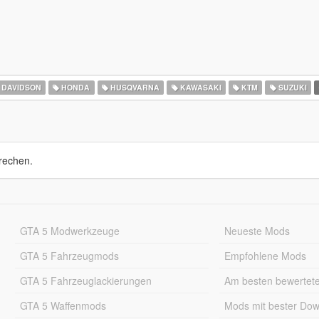
 DAVIDSON
HONDA
HUSQVARNA
KAWASAKI
KTM
SUZUKI
rechen.
GTA 5 Modwerkzeuge
Neueste Mods
GTA 5 Fahrzeugmods
Empfohlene Mods
GTA 5 Fahrzeuglackierungen
Am besten bewertet
GTA 5 Waffenmods
Mods mit bester Do