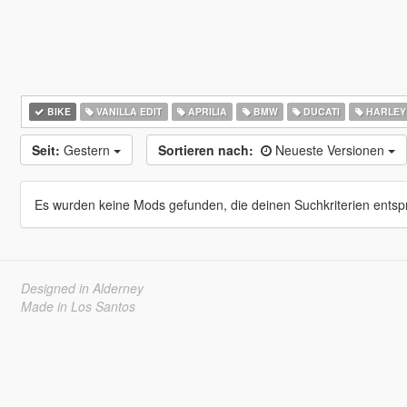
BIKE
VANILLA EDIT
APRILIA
BMW
DUCATI
HARLEY
Seit:
Gestern
Sortieren nach:
Neueste Versionen
Es wurden keine Mods gefunden, die deinen Suchkriterien entsp
Designed in Alderney
Made in Los Santos