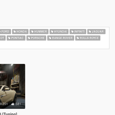
FORD
HONDA
HUMMER
HYUNDAI
INFINITI
JAGUAR
EOT
PONTIAC
PORSCHE
RANGE ROVER
ROLLS ROYCE
9.201
581
5 [Tuning]