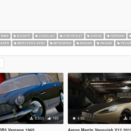
BMW
BUGATTI
CADILLAC
CHEVROLET
DODGE
FERRARI
AREN
MERCEDES-BENZ
MITSUBISHI
NISSAN
PAGANI
PEUG
8.603
185
4.92
3
DB5 Vantage 1965
Aston Martin Vanquish V12 201