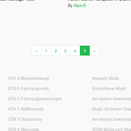
By
AlperB
«
1
2
3
4
5
»
GTA 5 Modwerkzeuge
Neueste Mods
GTA 5 Fahrzeugmods
Empfohlene Mods
GTA 5 Fahrzeuglackierungen
Am besten bewertet
GTA 5 Waffenmods
Mods mit bester Do
GTA V Skriptmods
Am besten bewertet
GTA 5 Skinmods
GTA5-Mods.com Best