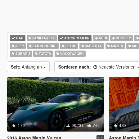
CAR
VANILLA EDIT
ASTON MARTIN
AUDI
BENTLEY
JEEP
LAMBORGHINI
LEXUS
MASERATI
MAZDA
MCL
SUBARU
TOYOTA
VOLKSWAGEN
Seit:
Anfang an
Sortieren nach:
Neueste Versionen
4.79
98.731
741
4.63
2016 Aston Martin Vulcan
Aston Martin 
1.1