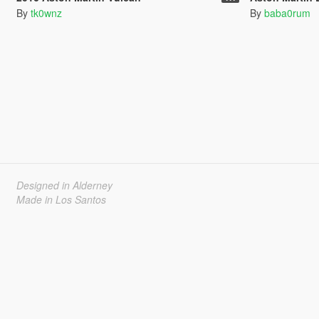
By
tk0wnz
By
baba0rum
Designed in Alderney
Made in Los Santos