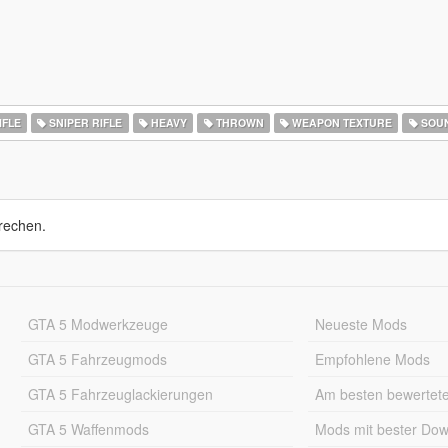
IFLE
SNIPER RIFLE
HEAVY
THROWN
WEAPON TEXTURE
SOU
rechen.
GTA 5 Modwerkzeuge
Neueste Mods
GTA 5 Fahrzeugmods
Empfohlene Mods
GTA 5 Fahrzeuglackierungen
Am besten bewertet
GTA 5 Waffenmods
Mods mit bester Do