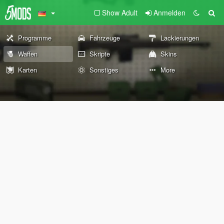
Show Adult
Anmelden
Programme
Fahrzeuge
Lackierungen
Waffen
Skripte
Skins
Karten
Sonstiges
More