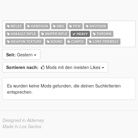
MELEE
HANDGUN
SMG
PDW
SHOTGUN
ASSAULT RIFLE
SNIPER RIFLE
HEAVY
THROWN
WEAPON TEXTURE
SOUND
CONFIG
LORE FRIENDLY
Seit:
Gestern
Sortieren nach:
Mods mit den meisten Likes
Es wurden keine Mods gefunden, die deinen Suchkriterien
entsprechen.
Designed in Alderney
Made in Los Santos