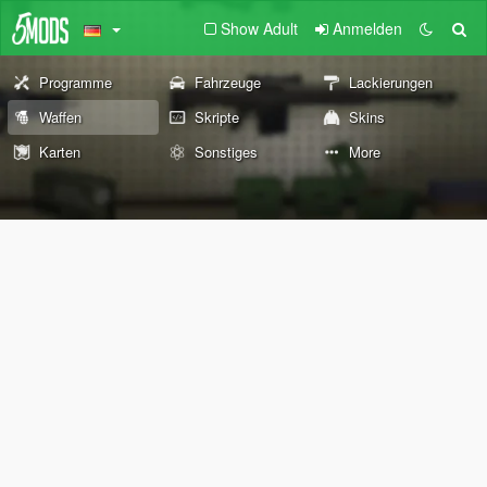
Show Adult
Anmelden
Programme
Fahrzeuge
Lackierungen
Waffen
Skripte
Skins
Karten
Sonstiges
More