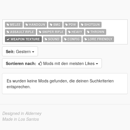
MELEE
HANDGUN
SMG
PDW
SHOTGUN
ASSAULT RIFLE
SNIPER RIFLE
HEAVY
THROWN
WEAPON TEXTURE
SOUND
CONFIG
LORE FRIENDLY
Seit:
Gestern
Sortieren nach:
Mods mit den meisten Likes
Es wurden keine Mods gefunden, die deinen Suchkriterien
entsprechen.
Designed in Alderney
Made in Los Santos