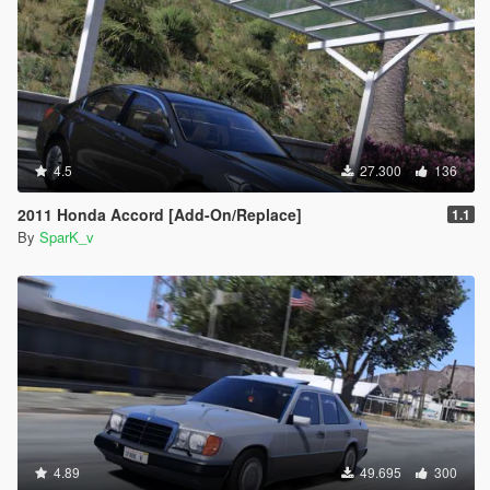
4.5
27.300
136
2011 Honda Accord [Add-On/Replace]
1.1
By
SparK_v
4.89
49.695
300