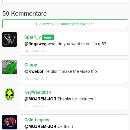
59 Kommentare
Die letzten 20 Kommentare anzeigen
SparK_v
Autor
@fingaweg
what do you want to edit in m5?
24. Januar 2017
Clippy
@Kwebbl
He didn't make the video tho
25. Januar 2017
KeyWest2014
@MOJREM-JOR
Thanks for textures )
25. Januar 2017
Cold Legacy
@MOJREM-JOR
Ok thx :)