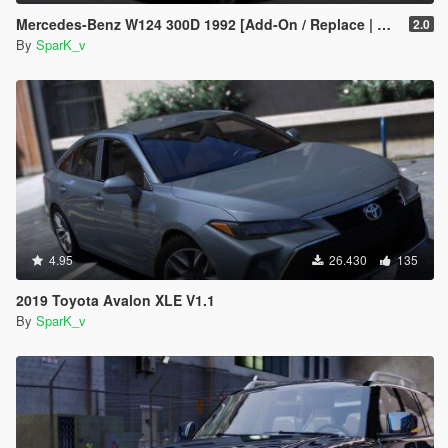
Mercedes-Benz W124 300D 1992 [Add-On / Replace | Animated | LODs | Extras]
2.0
By
SparK_v
4.95
26.430
135
2019 Toyota Avalon XLE V1.1
By
SparK_v