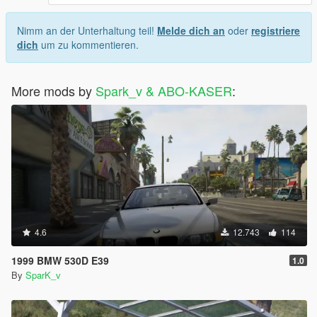
Nimm an der Unterhaltung teil!
Melde dich an
oder
registriere
dich
um zu kommentieren.
More mods by
Spark_v & ABO-KASER
:
4.6
12.743
114
1999 BMW 530D E39
1.0
By
SparK_v