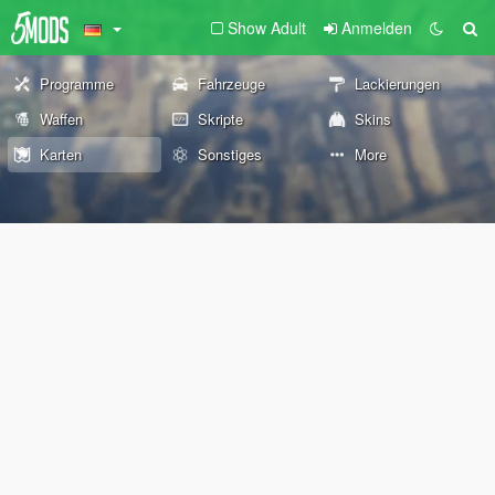
Show Adult
Anmelden
Programme
Fahrzeuge
Lackierungen
Waffen
Skripte
Skins
Karten
Sonstiges
More