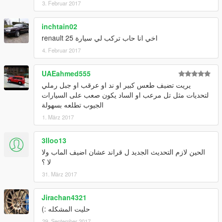
3. Februar 2017
inchtain02
اخي انا حاب تركب لي سيارة renault 25
4. Februar 2017
UAEahmed555
يريت تضيف طعس كبير او ند او عرقب او جبل رملي
لتحديات مثل تل مرعب او الساد يكون صعب على السيارات
الجيوب تطلعه بسهولة
1. März 2017
3lloo13
الحين لازم التحديث الجديد ل قراند عشان اضيف الماب ولا
لا ؟
31. März 2017
Jirachan4321
حليت المشكله :)
29. September 2017