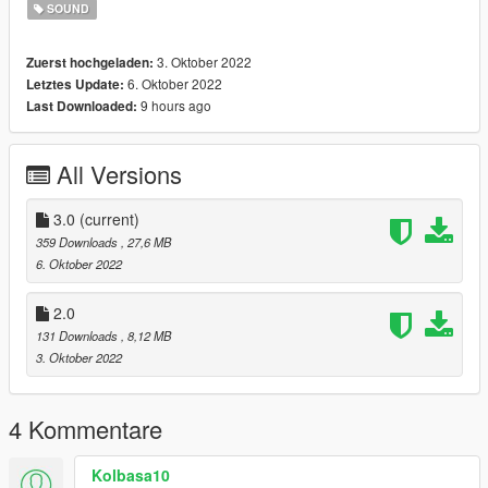
du mieux que je peut.
SOUND
si beaucoup de personne me demande de l'aide, je ferait une
3. Oktober 2022
Zuerst hochgeladen:
vidéos expliquant du début a la fin comment le faire
6. Oktober 2022
Letztes Update:
fonctionner.
9 hours ago
Last Downloaded:
merciiii!!
thank youuu!!!
All Versions
version 3.0
in version 3.0 i added more deadpool voices
3.0
(current)
dans la version 3.0 j'ai ajouter plus de voix de deadpool
359 Downloads
, 27,6 MB
6. Oktober 2022
2.0
131 Downloads
, 8,12 MB
3. Oktober 2022
4 Kommentare
Kolbasa10