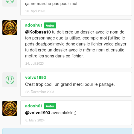
ça ne marche pas pour moi
26. April 2023
adosh61
Autor
@Kolbasa10
tu doit crée un dossier avec le nom de
ton personnage que tu utilise, exemple moi j'utilise le
peds deadpoolmovie donc dans le fichier voice player
tu doit crée un dossier avec le même nom et ensuite
mettre les sons dans ce fichier.
24. Juli 2023
volvo1993
C'est trop cool, un grand merci pour le partage.
22. Dezember 2023
adosh61
Autor
@volvo1993
avec plaisir ;)
8. März 2024