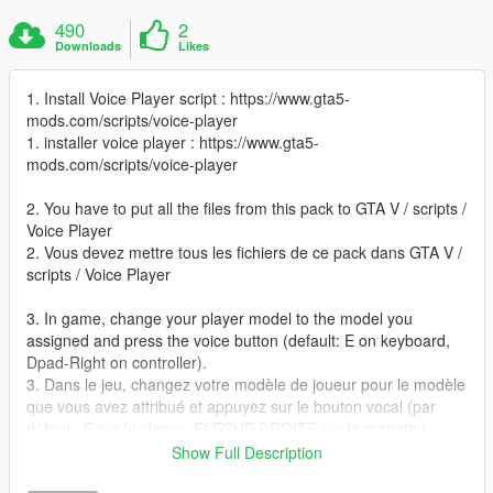
490
2
Downloads
Likes
1. Install Voice Player script : https://www.gta5-
mods.com/scripts/voice-player
1. installer voice player : https://www.gta5-
mods.com/scripts/voice-player
2. You have to put all the files from this pack to GTA V / scripts /
Voice Player
2. Vous devez mettre tous les fichiers de ce pack dans GTA V /
scripts / Voice Player
3. In game, change your player model to the model you
assigned and press the voice button (default: E on keyboard,
Dpad-Right on controller).
3. Dans le jeu, changez votre modèle de joueur pour le modèle
que vous avez attribué et appuyez sur le bouton vocal (par
défaut : E sur le clavier, FLECHE DROITE sur la manette).
Show Full Description
si vous n'y arriver pas, laissez un commentaire je vous aiderez