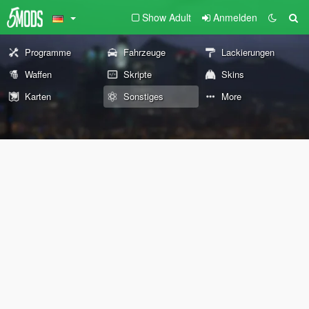
Show Adult
Anmelden
Programme
Fahrzeuge
Lackierungen
Waffen
Skripte
Skins
Karten
Sonstiges
More