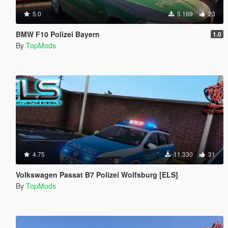
5.0
5.169
23
BMW F10 Polizei Bayern
1.0
By
TopMods
4.75
11.330
31
Volkswagen Passat B7 Polizei Wolfsburg [ELS]
By
TopMods