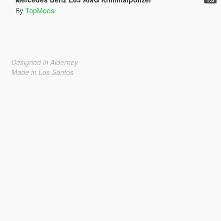
By
TopMods
Designed in Alderney
Made in Los Santos