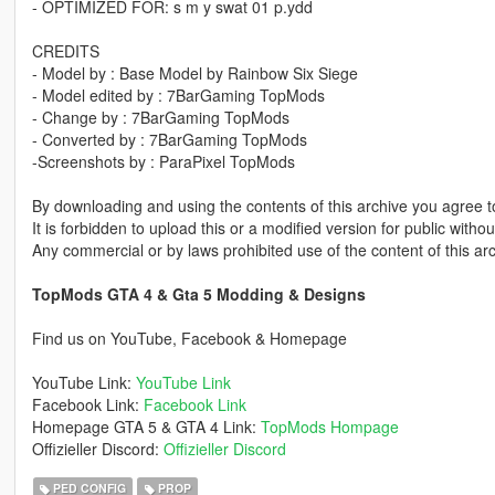
- OPTIMIZED FOR: s m y swat 01 p.ydd
CREDITS
- Model by : Base Model by Rainbow Six Siege
- Model edited by : 7BarGaming TopMods
- Change by : 7BarGaming TopMods
- Converted by : 7BarGaming TopMods
-Screenshots by : ParaPixel TopMods
By downloading and using the contents of this archive you agree to
It is forbidden to upload this or a modified version for public with
Any commercial or by laws prohibited use of the content of this arc
TopMods GTA 4 & Gta 5 Modding & Designs
Find us on YouTube, Facebook & Homepage
YouTube Link:
YouTube Link
Facebook Link:
Facebook Link
Homepage GTA 5 & GTA 4 Link:
TopMods Hompage
Offizieller Discord:
Offizieller Discord
PED CONFIG
PROP