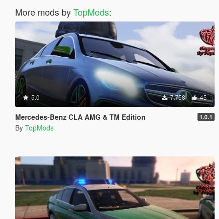
More mods by
TopMods
:
5.0
7.758
45
Mercedes-Benz CLA AMG & TM Edition
1.0.1
By
TopMods