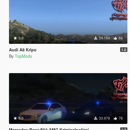
5.0
24.154
66
Audi A8 Kripo
1.0
By
TopMods
5.0
33.979
76
Mercedes Benz E63 AMG Kriminalpolizei
1.0