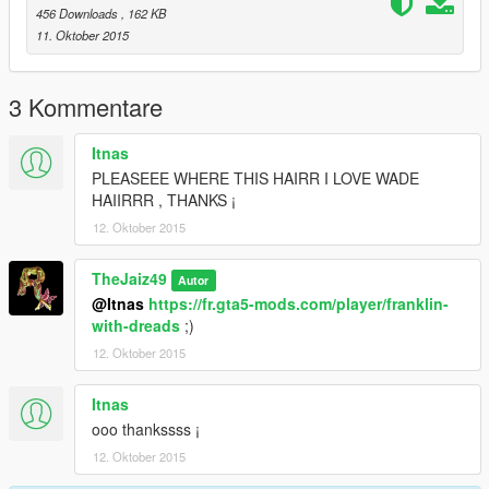
456 Downloads
, 162 KB
11. Oktober 2015
3 Kommentare
Itnas
PLEASEEE WHERE THIS HAIRR I LOVE WADE
HAIIRRR , THANKS ¡
12. Oktober 2015
TheJaiz49
Autor
@Itnas
https://fr.gta5-mods.com/player/franklin-
with-dreads
;)
12. Oktober 2015
Itnas
ooo thankssss ¡
12. Oktober 2015