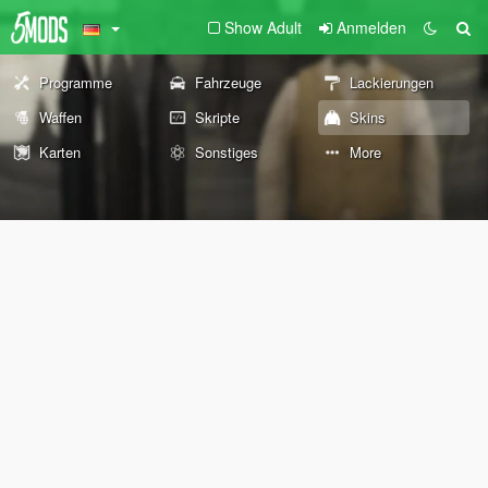
Show Adult
Anmelden
Programme
Fahrzeuge
Lackierungen
Waffen
Skripte
Skins
Karten
Sonstiges
More