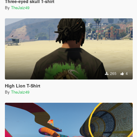
Three-eyed skull T-shirt
By
TheJaiz49
265
4
High Lion T-Shirt
By
TheJaiz49