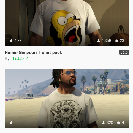
4.83
1.359
23
Homer Simpson T-shirt pack
v2.0
By
TheJaiz49
5.0
320
4