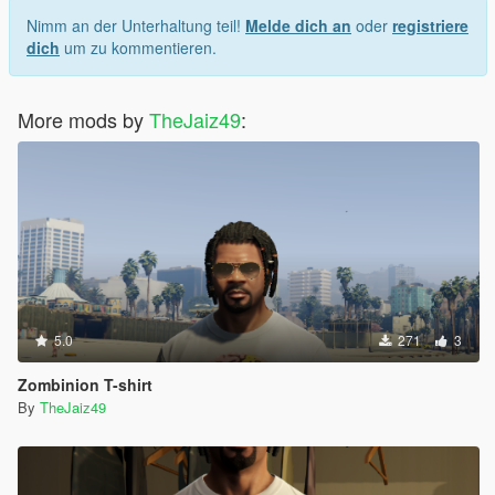
Nimm an der Unterhaltung teil!
Melde dich an
oder
registriere
dich
um zu kommentieren.
More mods by
TheJaiz49
:
5.0
271
3
Zombinion T-shirt
By
TheJaiz49