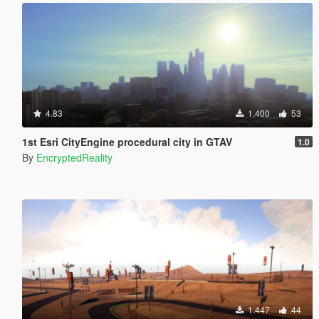
4.83
1.400
53
1st Esri CityEngine procedural city in GTAV
1.0
By
EncryptedReality
1.447
44