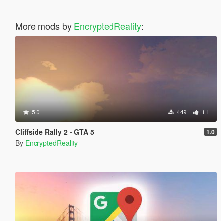
More mods by
EncryptedReality
:
5.0
449
11
Cliffside Rally 2 - GTA 5
1.0
By
EncryptedReality