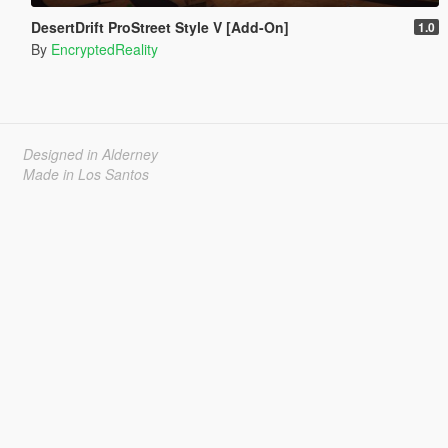
DesertDrift ProStreet Style V [Add-On]
1.0
By
EncryptedReality
Designed in Alderney
Made in Los Santos