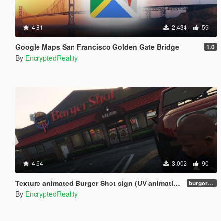
4.81
2.434
59
Google Maps San Francisco Golden Gate Bridge
1.0
By
EncryptedReality
4.64
3.002
90
Texture animated Burger Shot sign (UV animation)
burgershotv2.0_bsuvanim_1.0
By
EncryptedReality