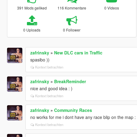
391 Mods geliked
116 Kommentare
0 Videos
0 Uploads
0 Follower
zafrinsky
»
New DLC cars in Traffic
spasibo ))
Kontext betrachten
zafrinsky
»
BreakReminder
nice and good idea : )
Kontext betrachten
zafrinsky
»
Community Races
no works for me i dont have any race blip on the map : 
Kontext betrachten