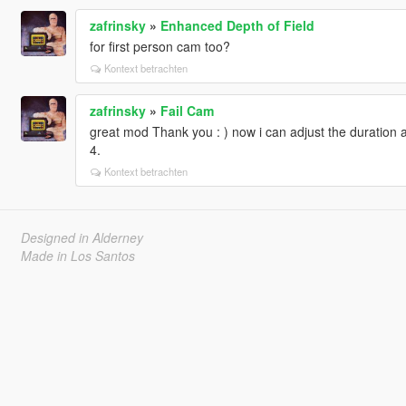
zafrinsky
»
Enhanced Depth of Field
for first person cam too?
Kontext betrachten
zafrinsky
»
Fail Cam
great mod Thank you : ) now i can adjust the duration a
4.
Kontext betrachten
Designed in Alderney
Made in Los Santos