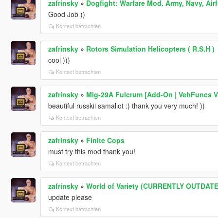
zafrinsky
»
Dogfight: Warfare Mod. Army, Navy, Air
Good Job ))
Kontext betrachten
zafrinsky
»
Rotors Simulation Helicopters ( R.S.H )
cool )))
Kontext betrachten
zafrinsky
»
Mig-29A Fulcrum [Add-On | VehFuncs V
beautiful russkii samaliot :) thank you very much! ))
Kontext betrachten
zafrinsky
»
Finite Cops
must try this mod thank you!
Kontext betrachten
zafrinsky
»
World of Variety (CURRENTLY OUTDATE
update please
Kontext betrachten